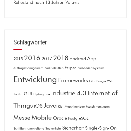
Ruhestand nach 13 Jahren Volavis
Schlagwörter
2016
2018
App
2017
Android
2015
Eclipse
Auftragsmanagement
Bad Salzuflen
Embedded Systems
Entwicklung
Frameworks
GIS
Google Web
Internet of
Industrie 4.0
GUI
Toolkit
Hydrografie
Things
Java
iOS
Kiel
Maschinenbau
Maschinenwesen
Mobile
Messe
Oracle
PostgreSQL
Sicherheit
Single-Sign-On
Schifffahrtsverwaltung
Seeverkehr