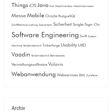
Things
Java
iOS
Kiel
Maschinenbau
Maschinenwesen
Mobile
Messe
Oracle
PostgreSQL
Sicherheit
Single-Sign-On
Schifffahrtsverwaltung
Seeverkehr
Software Engineering
Swift
System
Usability
UXD
Tinkerforge
Maritime Verkehrstechnik
Vaadin
Verkehrstechnik Betriebsnetz
Volavis
Verwaltungssoftware
Webanwendung
Webservices
XML
Zulieferer
Archiv