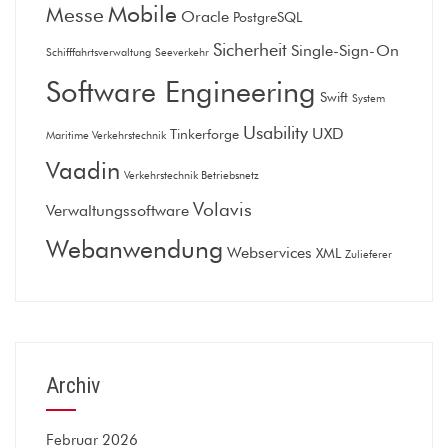
Mobile
Messe
Oracle
PostgreSQL
Sicherheit
Single-Sign-On
Schifffahrtsverwaltung
Seeverkehr
Software Engineering
Swift
System
Usability
UXD
Tinkerforge
Maritime Verkehrstechnik
Vaadin
Verkehrstechnik Betriebsnetz
Volavis
Verwaltungssoftware
Webanwendung
Webservices
XML
Zulieferer
Archiv
Februar 2026