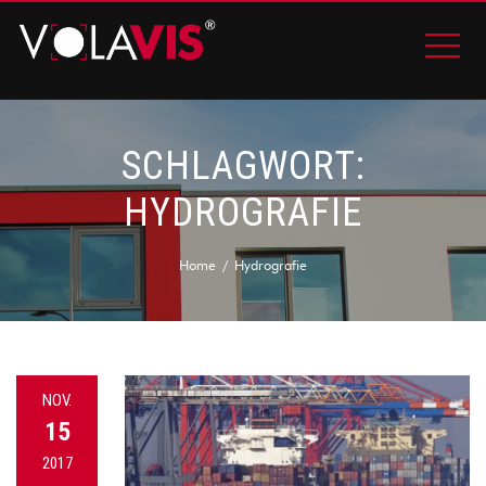
SCHLAGWORT:
HYDROGRAFIE
Home
Hydrografie
NOV.
15
2017