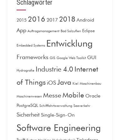
Schlagwörter
2016
2018
2017
Android
2015
App
Eclipse
Auftragsmanagement
Bad Salzuflen
Entwicklung
Embedded Systems
Frameworks
GUI
GIS
Google Web Toolkit
Internet
Industrie 4.0
Hydrografie
of Things
Java
iOS
Kiel
Maschinenbau
Mobile
Messe
Oracle
Maschinenwesen
PostgreSQL
Schifffahrtsverwaltung
Seeverkehr
Sicherheit
Single-Sign-On
Software Engineering
Swift
Tinkerforge