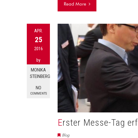
Read More
APR.
25
2016
by
MONIKA
STEINBERG
NO
COMMENTS
Erster Messe-Tag er
Blog