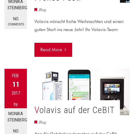
MONIKA
STEINBERG
Blog
NO
Volavis wünscht frohe Weihnachten und einen
COMMENTS
guten Start ins neue Jahr! Ihr Volavis-Team
Read More
FEB.
11
2017
by
Volavis auf der CeBIT
MONIKA
STEINBERG
Blog
NO
App für Getränkeautomaten auf der CeBit