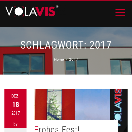
SCHLAGWORT:
2017
Home
2017
DEZ.
18
2017
by
Frohes Fest!