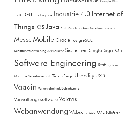
Frameworks
GIS
Google Web
Internet of
Industrie 4.0
GUI
Toolkit
Hydrografie
Things
Java
iOS
Kiel
Maschinenbau
Maschinenwesen
Mobile
Messe
Oracle
PostgreSQL
Sicherheit
Single-Sign-On
Schifffahrtsverwaltung
Seeverkehr
Software Engineering
Swift
System
Usability
UXD
Tinkerforge
Maritime Verkehrstechnik
Vaadin
Verkehrstechnik Betriebsnetz
Volavis
Verwaltungssoftware
Webanwendung
Webservices
XML
Zulieferer