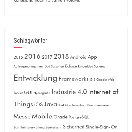
Ruhestand nach 13 Jahren Volavis
Schlagwörter
2016
2018
App
2017
Android
2015
Eclipse
Auftragsmanagement
Bad Salzuflen
Embedded Systems
Entwicklung
Frameworks
GIS
Google Web
Internet of
Industrie 4.0
GUI
Toolkit
Hydrografie
Things
Java
iOS
Kiel
Maschinenbau
Maschinenwesen
Mobile
Messe
Oracle
PostgreSQL
Sicherheit
Single-Sign-On
Schifffahrtsverwaltung
Seeverkehr