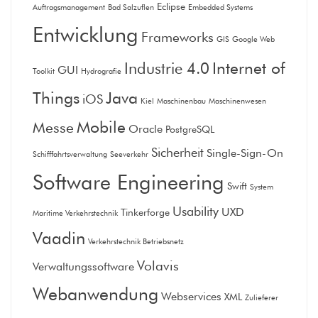
Eclipse
Auftragsmanagement
Bad Salzuflen
Embedded Systems
Entwicklung
Frameworks
GIS
Google Web
Internet of
Industrie 4.0
GUI
Toolkit
Hydrografie
Things
Java
iOS
Kiel
Maschinenbau
Maschinenwesen
Mobile
Messe
Oracle
PostgreSQL
Sicherheit
Single-Sign-On
Schifffahrtsverwaltung
Seeverkehr
Software Engineering
Swift
System
Usability
UXD
Tinkerforge
Maritime Verkehrstechnik
Vaadin
Verkehrstechnik Betriebsnetz
Volavis
Verwaltungssoftware
Webanwendung
Webservices
XML
Zulieferer