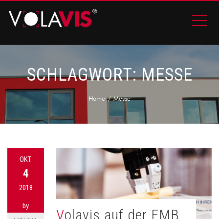
SCHLAGWORT:
MESSE
Home
Messe
OKT.
4
2018
by
Volavis auf der FMB