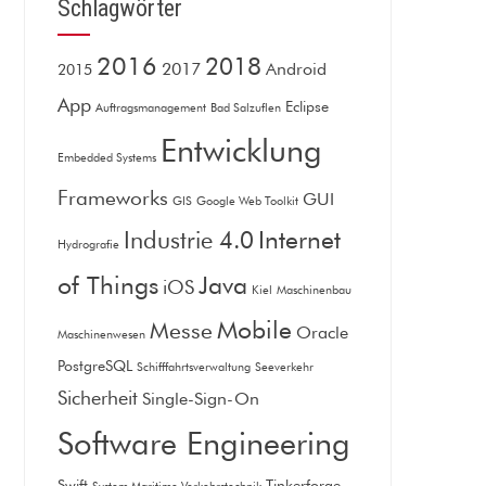
Schlagwörter
2016
2018
2017
Android
2015
App
Eclipse
Auftragsmanagement
Bad Salzuflen
Entwicklung
Embedded Systems
Frameworks
GUI
GIS
Google Web Toolkit
Internet
Industrie 4.0
Hydrografie
of Things
Java
iOS
Kiel
Maschinenbau
Mobile
Messe
Oracle
Maschinenwesen
PostgreSQL
Schifffahrtsverwaltung
Seeverkehr
Sicherheit
Single-Sign-On
Software Engineering
Swift
Tinkerforge