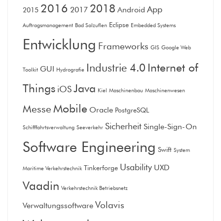
2016
2018
App
2017
Android
2015
Eclipse
Auftragsmanagement
Bad Salzuflen
Embedded Systems
Entwicklung
Frameworks
GIS
Google Web
Internet of
Industrie 4.0
GUI
Toolkit
Hydrografie
Things
Java
iOS
Kiel
Maschinenbau
Maschinenwesen
Mobile
Messe
Oracle
PostgreSQL
Sicherheit
Single-Sign-On
Schifffahrtsverwaltung
Seeverkehr
Software Engineering
Swift
System
Usability
UXD
Tinkerforge
Maritime Verkehrstechnik
Vaadin
Verkehrstechnik Betriebsnetz
Volavis
Verwaltungssoftware