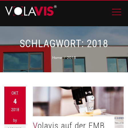
SCHLAGWORT:
2018
Home
2018
OKT.
4
2018
by
Volavis auf der FMB