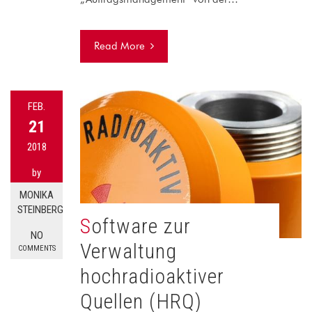
Read More
FEB.
21
2018
by
MONIKA
STEINBERG
Software zur
NO
Verwaltung
COMMENTS
hochradioaktiver
Quellen (HRQ)