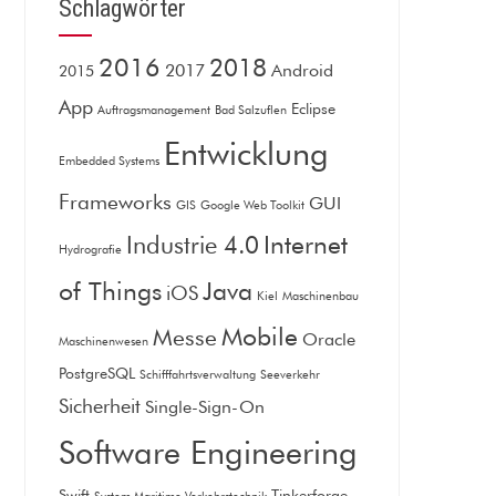
Schlagwörter
2016
2018
2017
Android
2015
App
Eclipse
Auftragsmanagement
Bad Salzuflen
Entwicklung
Embedded Systems
Frameworks
GUI
GIS
Google Web Toolkit
Internet
Industrie 4.0
Hydrografie
of Things
Java
iOS
Kiel
Maschinenbau
Mobile
Messe
Oracle
Maschinenwesen
PostgreSQL
Schifffahrtsverwaltung
Seeverkehr
Sicherheit
Single-Sign-On
Software Engineering
Swift
Tinkerforge