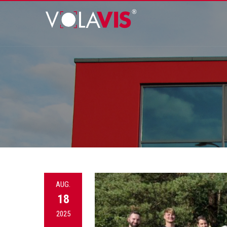
AUG.
18
2025