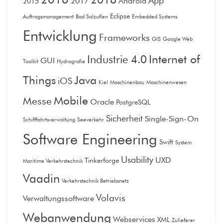
App
2017
Android
2015
Eclipse
Auftragsmanagement
Bad Salzuflen
Embedded Systems
Entwicklung
Frameworks
GIS
Google Web
Internet of
Industrie 4.0
GUI
Toolkit
Hydrografie
Things
Java
iOS
Kiel
Maschinenbau
Maschinenwesen
Mobile
Messe
Oracle
PostgreSQL
Sicherheit
Single-Sign-On
Schifffahrtsverwaltung
Seeverkehr
Software Engineering
Swift
System
Usability
UXD
Tinkerforge
Maritime Verkehrstechnik
Vaadin
Verkehrstechnik Betriebsnetz
Volavis
Verwaltungssoftware
Webanwendung
Webservices
XML
Zulieferer