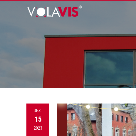
DEZ.
15
2023