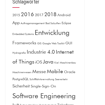
Schlagwörter
2016
2018
2017
Android
2015
App
Eclipse
Auftragsmanagement
Bad Salzuflen
Entwicklung
Embedded Systems
Frameworks
GUI
GIS
Google Web Toolkit
Internet
Industrie 4.0
Hydrografie
of Things
Java
iOS
Kiel
Maschinenbau
Mobile
Messe
Oracle
Maschinenwesen
PostgreSQL
Schifffahrtsverwaltung
Seeverkehr
Sicherheit
Single-Sign-On
Software Engineering
Swift
Tinkerforge