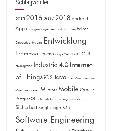
Schlagwörter
2016
2018
2017
Android
2015
App
Eclipse
Auftragsmanagement
Bad Salzuflen
Entwicklung
Embedded Systems
Frameworks
GUI
GIS
Google Web Toolkit
Internet
Industrie 4.0
Hydrografie
of Things
Java
iOS
Kiel
Maschinenbau
Mobile
Messe
Oracle
Maschinenwesen
PostgreSQL
Schifffahrtsverwaltung
Seeverkehr
Sicherheit
Single-Sign-On
Software Engineering
Swift
Tinkerforge