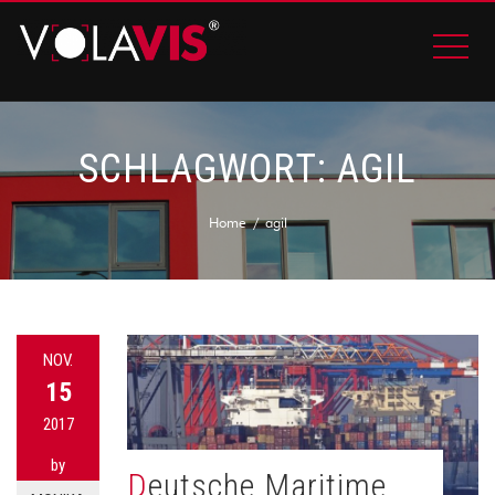
SCHLAGWORT:
AGIL
Home
agil
NOV.
15
2017
by
Deutsche Maritime