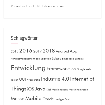
Ruhestand nach 13 Jahren Volavis
Schlagwörter
2016
2018
App
2017
Android
2015
Eclipse
Auftragsmanagement
Bad Salzuflen
Embedded Systems
Entwicklung
Frameworks
GIS
Google Web
Internet of
Industrie 4.0
GUI
Toolkit
Hydrografie
Things
Java
iOS
Kiel
Maschinenbau
Maschinenwesen
Mobile
Messe
Oracle
PostgreSQL