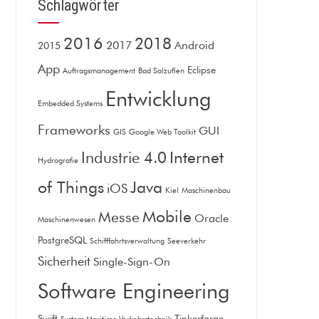
Schlagwörter
2016
2018
2017
Android
2015
App
Eclipse
Auftragsmanagement
Bad Salzuflen
Entwicklung
Embedded Systems
Frameworks
GUI
GIS
Google Web Toolkit
Internet
Industrie 4.0
Hydrografie
of Things
Java
iOS
Kiel
Maschinenbau
Mobile
Messe
Oracle
Maschinenwesen
PostgreSQL
Schifffahrtsverwaltung
Seeverkehr
Sicherheit
Single-Sign-On
Software Engineering
Swift
Tinkerforge