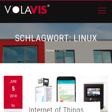
SCHLAGWORT:
LINUX
Home
Linux
JUNI
5
2018
by
Internet of Things