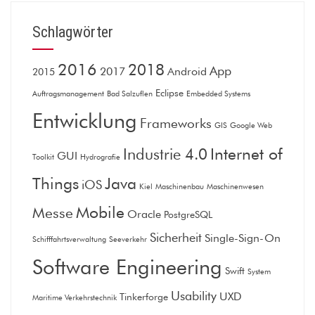
Schlagwörter
2016
2018
App
2017
Android
2015
Eclipse
Auftragsmanagement
Bad Salzuflen
Embedded Systems
Entwicklung
Frameworks
GIS
Google Web
Internet of
Industrie 4.0
GUI
Toolkit
Hydrografie
Things
Java
iOS
Kiel
Maschinenbau
Maschinenwesen
Mobile
Messe
Oracle
PostgreSQL
Sicherheit
Single-Sign-On
Schifffahrtsverwaltung
Seeverkehr
Software Engineering
Swift
System
Usability
UXD
Tinkerforge
Maritime Verkehrstechnik