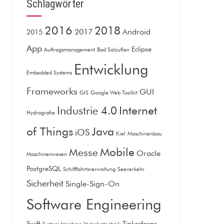
Schlagwörter
2016
2018
2017
Android
2015
App
Eclipse
Auftragsmanagement
Bad Salzuflen
Entwicklung
Embedded Systems
Frameworks
GUI
GIS
Google Web Toolkit
Internet
Industrie 4.0
Hydrografie
of Things
Java
iOS
Kiel
Maschinenbau
Mobile
Messe
Oracle
Maschinenwesen
PostgreSQL
Schifffahrtsverwaltung
Seeverkehr
Sicherheit
Single-Sign-On
Software Engineering
Swift
Tinkerforge