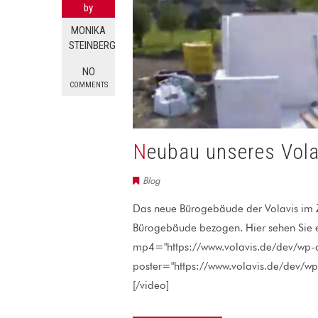
by
MONIKA
STEINBERG
NO
COMMENTS
Neubau unseres Vol
Blog
Das neue Bürogebäude der Volavis im Z
Bürogebäude bezogen. Hier sehen Sie e
mp4="https://www.volavis.de/dev/wp
poster="https://www.volavis.de/dev/w
[/video]