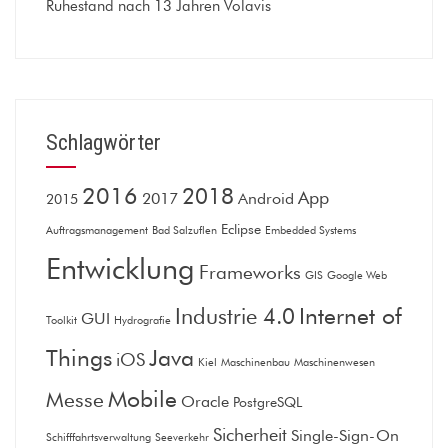
Ruhestand nach 13 Jahren Volavis
Schlagwörter
2016
2018
App
2017
Android
2015
Eclipse
Auftragsmanagement
Bad Salzuflen
Embedded Systems
Entwicklung
Frameworks
GIS
Google Web
Internet of
Industrie 4.0
GUI
Toolkit
Hydrografie
Things
Java
iOS
Kiel
Maschinenbau
Maschinenwesen
Mobile
Messe
Oracle
PostgreSQL
Sicherheit
Single-Sign-On
Schifffahrtsverwaltung
Seeverkehr