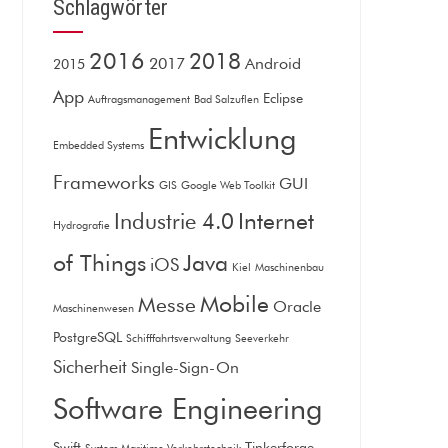
Schlagwörter
2016
2018
2017
Android
2015
App
Eclipse
Auftragsmanagement
Bad Salzuflen
Entwicklung
Embedded Systems
Frameworks
GUI
GIS
Google Web Toolkit
Internet
Industrie 4.0
Hydrografie
of Things
Java
iOS
Kiel
Maschinenbau
Mobile
Messe
Oracle
Maschinenwesen
PostgreSQL
Schifffahrtsverwaltung
Seeverkehr
Sicherheit
Single-Sign-On
Software Engineering
Swift
Tinkerforge