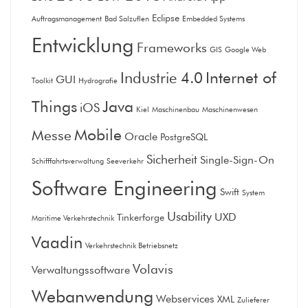
Eclipse
Auftragsmanagement
Bad Salzuflen
Embedded Systems
Entwicklung
Frameworks
GIS
Google Web
Internet of
Industrie 4.0
GUI
Toolkit
Hydrografie
Things
Java
iOS
Kiel
Maschinenbau
Maschinenwesen
Mobile
Messe
Oracle
PostgreSQL
Sicherheit
Single-Sign-On
Schifffahrtsverwaltung
Seeverkehr
Software Engineering
Swift
System
Usability
UXD
Tinkerforge
Maritime Verkehrstechnik
Vaadin
Verkehrstechnik Betriebsnetz
Volavis
Verwaltungssoftware
Webanwendung
Webservices
XML
Zulieferer