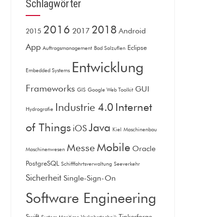
Schlagwörter
2016
2018
2017
Android
2015
App
Eclipse
Auftragsmanagement
Bad Salzuflen
Entwicklung
Embedded Systems
Frameworks
GUI
GIS
Google Web Toolkit
Internet
Industrie 4.0
Hydrografie
of Things
Java
iOS
Kiel
Maschinenbau
Mobile
Messe
Oracle
Maschinenwesen
PostgreSQL
Schifffahrtsverwaltung
Seeverkehr
Sicherheit
Single-Sign-On
Software Engineering
Swift
Tinkerforge