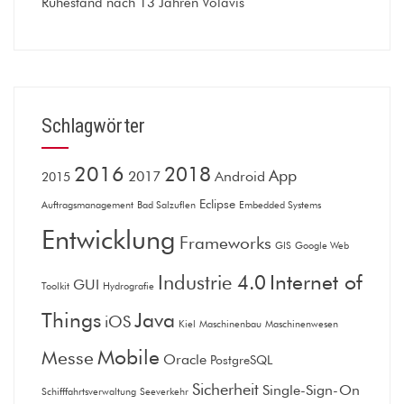
Ruhestand nach 13 Jahren Volavis
Schlagwörter
2016
2018
App
2017
Android
2015
Eclipse
Auftragsmanagement
Bad Salzuflen
Embedded Systems
Entwicklung
Frameworks
GIS
Google Web
Internet of
Industrie 4.0
GUI
Toolkit
Hydrografie
Things
Java
iOS
Kiel
Maschinenbau
Maschinenwesen
Mobile
Messe
Oracle
PostgreSQL
Sicherheit
Single-Sign-On
Schifffahrtsverwaltung
Seeverkehr